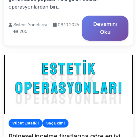
operasyonlardan biri...
Devamını
Sistem Yöneticisi
06.10.2025
200
Oku
Vücut Estetiği
Saç Ekimi
Bölgesel incelme fiyatlarına göre en iyi