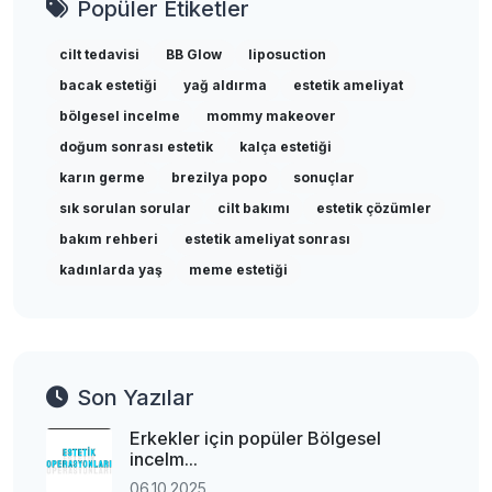
Popüler Etiketler
cilt tedavisi
BB Glow
liposuction
bacak estetiği
yağ aldırma
estetik ameliyat
bölgesel incelme
mommy makeover
doğum sonrası estetik
kalça estetiği
karın germe
brezilya popo
sonuçlar
sık sorulan sorular
cilt bakımı
estetik çözümler
bakım rehberi
estetik ameliyat sonrası
kadınlarda yaş
meme estetiği
Son Yazılar
Erkekler için popüler Bölgesel
incelm...
06.10.2025