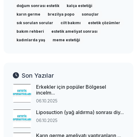
doğum sonrası estetik
kalça estetiği
karın germe
brezilya popo
sonuçlar
sık sorulan sorular
cilt bakımı
estetik çözümler
bakım rehberi
estetik ameliyat sonrası
kadınlarda yaş
meme estetiği
Son Yazılar
Erkekler için popüler Bölgesel
incelm...
06.10.2025
Liposuction (yağ aldırma) sonrası diy...
06.10.2025
Karın germe ameliyatı yaptıranların ...