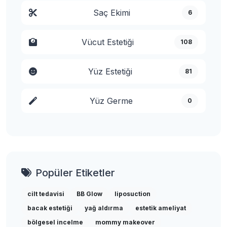
Saç Ekimi
6
Vücut Estetiği
108
Yüz Estetiği
81
Yüz Germe
0
Popüler Etiketler
cilt tedavisi
BB Glow
liposuction
bacak estetiği
yağ aldırma
estetik ameliyat
bölgesel incelme
mommy makeover