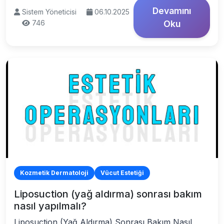
Devamını
Sistem Yöneticisi
06.10.2025
746
Oku
Kozmetik Dermatoloji
Vücut Estetiği
Liposuction (yağ aldırma) sonrası bakım
nasıl yapılmalı?
Liposuction (Yağ Aldırma) Sonrası Bakım Nasıl