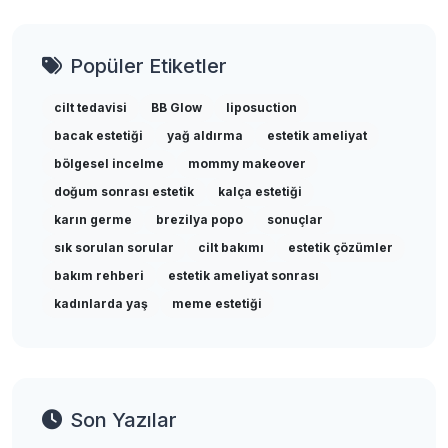
Popüler Etiketler
cilt tedavisi
BB Glow
liposuction
bacak estetiği
yağ aldırma
estetik ameliyat
bölgesel incelme
mommy makeover
doğum sonrası estetik
kalça estetiği
karın germe
brezilya popo
sonuçlar
sık sorulan sorular
cilt bakımı
estetik çözümler
bakım rehberi
estetik ameliyat sonrası
kadınlarda yaş
meme estetiği
Son Yazılar