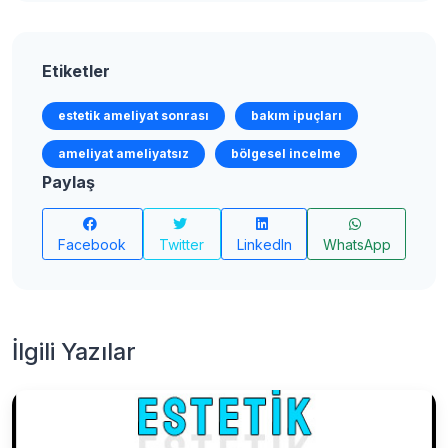
Etiketler
estetik ameliyat sonrası
bakım ipuçları
ameliyat ameliyatsız
bölgesel incelme
Paylaş
Facebook
Twitter
LinkedIn
WhatsApp
İlgili Yazılar