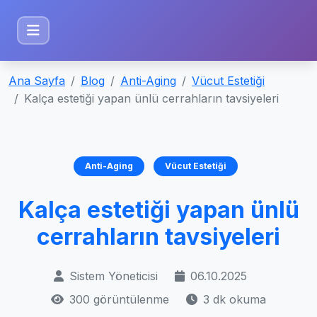
Ana Sayfa
Blog
Anti-Aging
Vücut Estetiği
Kalça estetiği yapan ünlü cerrahların tavsiyeleri
Anti-Aging
Vücut Estetiği
Kalça estetiği yapan ünlü
cerrahların tavsiyeleri
Sistem Yöneticisi
06.10.2025
300 görüntülenme
3 dk okuma