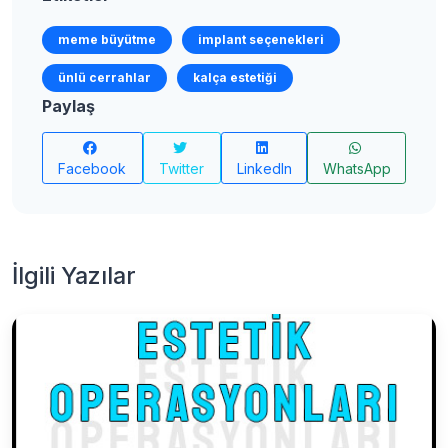
meme büyütme
implant seçenekleri
ünlü cerrahlar
kalça estetiği
Paylaş
Facebook
Twitter
LinkedIn
WhatsApp
İlgili Yazılar