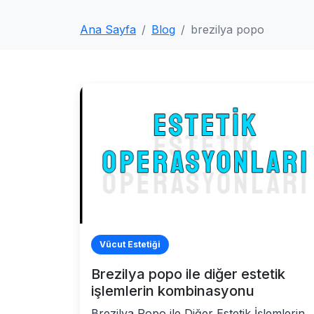
Ana Sayfa
Blog
brezilya popo
Vücut Estetiği
Brezilya popo ile diğer estetik
işlemlerin kombinasyonu
Brezilya Popo ile Diğer Estetik İşlemlerin