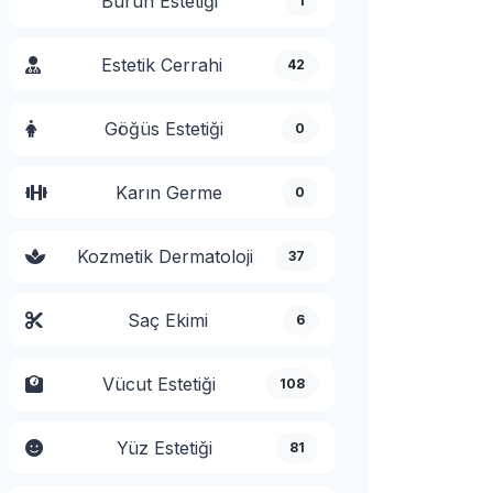
Burun Estetiği
1
Estetik Cerrahi
42
Göğüs Estetiği
0
Karın Germe
0
Kozmetik Dermatoloji
37
Saç Ekimi
6
Vücut Estetiği
108
Yüz Estetiği
81