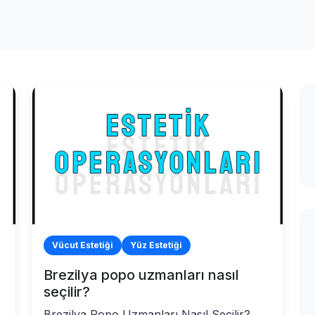
Vücut Estetiği
Yüz Estetiği
Brezilya popo uzmanları nasıl
seçilir?
Brezilya Popo Uzmanları Nasıl Seçilir?