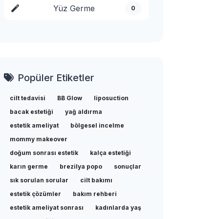
Yüz Germe
0
Popüler Etiketler
cilt tedavisi
BB Glow
liposuction
bacak estetiği
yağ aldırma
estetik ameliyat
bölgesel incelme
mommy makeover
doğum sonrası estetik
kalça estetiği
karın germe
brezilya popo
sonuçlar
sık sorulan sorular
cilt bakımı
estetik çözümler
bakım rehberi
estetik ameliyat sonrası
kadınlarda yaş