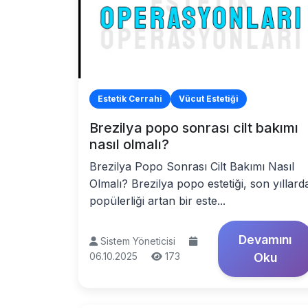
Estetik Cerrahi
Vücut Estetiği
Brezilya popo sonrası cilt bakımı
nasıl olmalı?
Brezilya Popo Sonrası Cilt Bakımı Nasıl
Olmalı? Brezilya popo estetiği, son yıllard
popülerliği artan bir este...
Devamını
Sistem Yöneticisi
06.10.2025
173
Oku