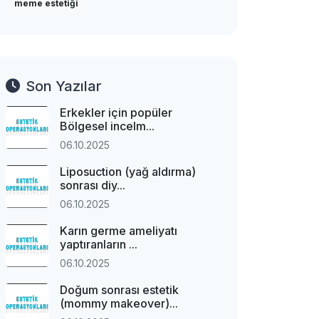
meme estetiği
Son Yazılar
Erkekler için popüler
Bölgesel incelm...
06.10.2025
Liposuction (yağ aldırma)
sonrası diy...
06.10.2025
Karın germe ameliyatı
yaptıranların ...
06.10.2025
Doğum sonrası estetik
(mommy makeover)...