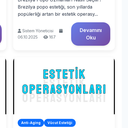
Brezilya popo estetiği, son yıllarda
popülerliği artan bir estetik operasy...
Devamını
Sistem Yöneticisi
06.10.2025
167
Oku
Anti-Aging
Vücut Estetiği